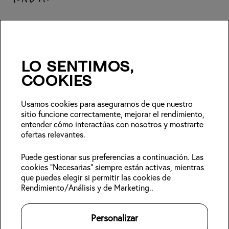
Consejos de Japón para
expertos + ofertas de
temporada
Lo sentimos,
cookies
Unirse
Usamos cookies para asegurarnos de que nuestro
sitio funcione correctamente, mejorar el rendimiento,
Síguenos:
entender cómo interactúas con nosotros y mostrarte
ofertas relevantes.
Miembros de
Reserva una
Acerca de Kabin
Puede gestionar sus preferencias a continuación. Las
Kabin
estancia
Sostenibilidad
cookies "Necesarias" siempre están activas, mientras
Iniciar sesión
Hoteles
Blog
que puedes elegir si permitir las cookies de
Regístrate
Conoce la zona
Trabaja con
Rendimiento/Análisis y de Marketing..
Check-in online
nosotros
Contáctanos
Para propietarios
👋
Personalizar
Legal