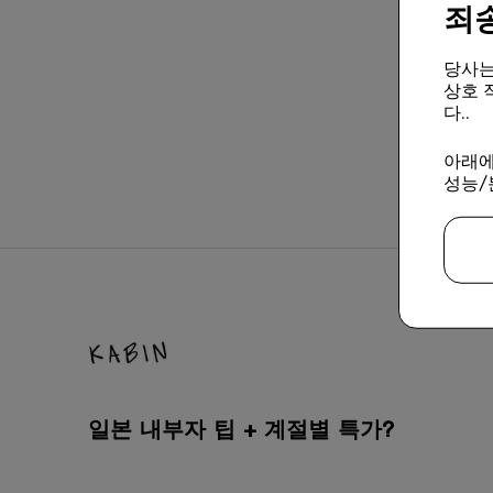
죄
당사는
상호 
다..
아래에
성능/
일본 내부자 팁 + 계절별 특가?
가