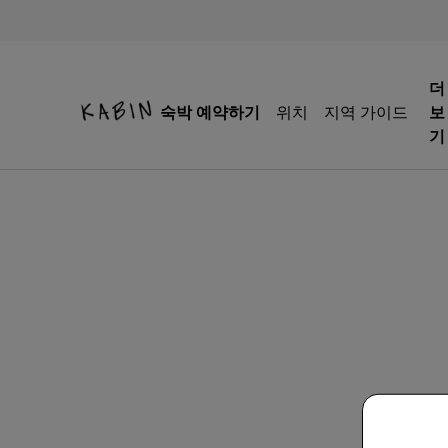
더
숙박 예약하기
위치
지역 가이드
보
기
이