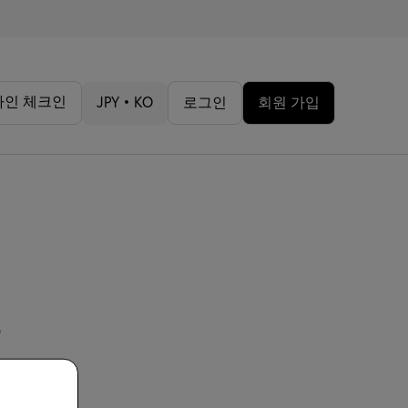
라인 체크인
JPY • KO
로그인
회원 가입
.
 되